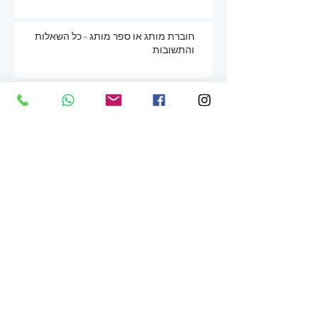
חוברת מותג או ספר מותג - כל השאלות
והתשובות
מיתוג חברה בשלושה שלבים (מנקודת מבטה
של מעצבת)
עיצוב לוגו לעסק כחלק מתהליך מיתוג עסקי
כולל
תמונה חיה או לא? אתם תחליטו...
עיצוב עמוד אינסטגרם ופייסבוק עסקי כחלק
מתהליך מיתוג עסקי